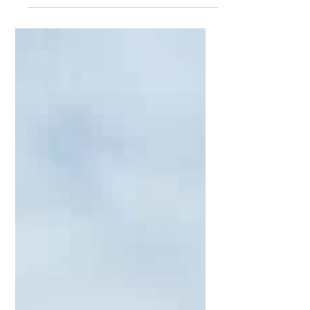
長期休暇が明け、2学期1発目のゼミは「大
学説明会・情報交換会のポスター作り」の
進捗報告でした。 3年生は10月18日に高知
工科大学で開催される「大学説明会・情報
交換会」にて、自分の頑張りやその成果、
得意なことなど自分の魅力を様々な方にポ
スターを通じて知っていただくことがで
き...