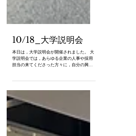
10/18_大学説明会
本日は，大学説明会が開催されました。 大
学説明会では，あらゆる企業の人事や採用
担当の来てくださった方々に，自分の興味
のある分野や強みなどをアピールをしまし
た。敷田研究室ではB3の5名とM1の1名の
計6名が参加し，各々で個性のあるポスター
や名刺を準備して挑みました。また，一
方...