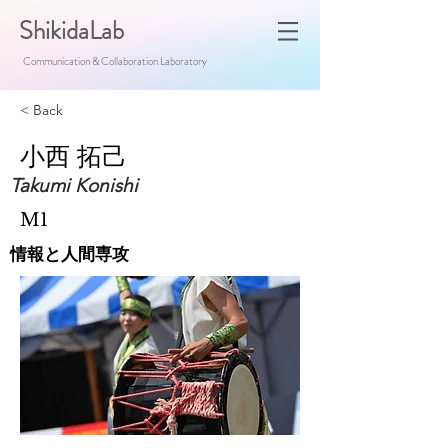
ShikidaLab
Communication & Collaboration Laboratory
< Back
小西 拓己
Takumi Konishi
M1
情報と人間専攻