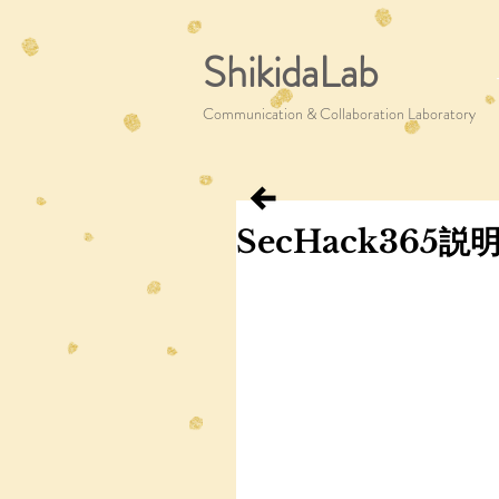
ShikidaLab
Communication & Collaboration Laboratory
SecHack365説