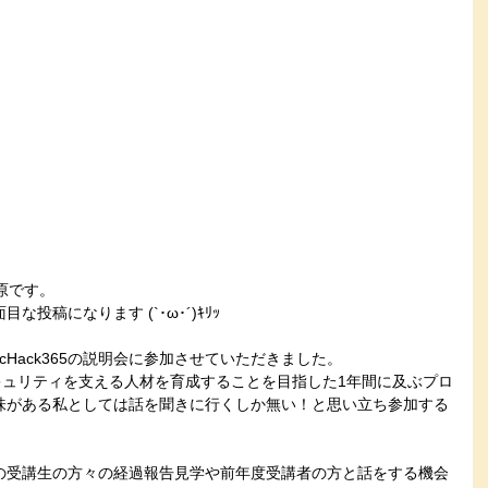
原です。
投稿になります (`･ω･´)ｷﾘｯ
cHack365の説明会に参加させていただきました。
ーセキュリティを支える人材を育成することを目指した1年間に及ぶプロ
味がある私としては話を聞きに行くしか無い！と思い立ち参加する
の受講生の方々の経過報告見学や前年度受講者の方と話をする機会