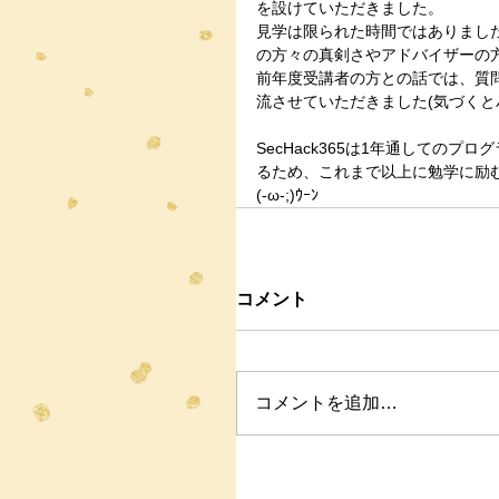
を設けていただきました。
見学は限られた時間ではありまし
の方々の真剣さやアドバイザーの
前年度受講者の方との話では、質
流させていただきました(気づくとバ
SecHack365は1年通しての
るため、これまで以上に勉学に励
(-ω-;)ｳｰﾝ
コメント
コメントを追加…